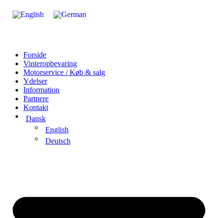
Videre
til
indhold
Forside
Vinteropbevaring
Motorservice / Køb & salg
Ydelser
Information
Partnere
Kontakt
Dansk
English
Deutsch