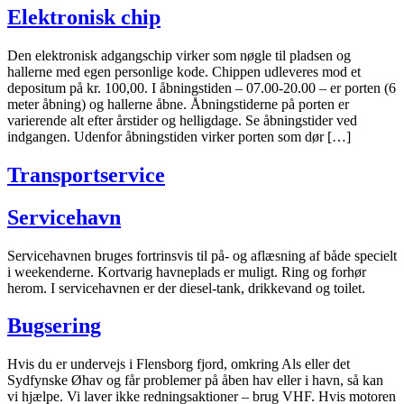
Elektronisk chip
Den elektronisk adgangschip virker som nøgle til pladsen og
hallerne med egen personlige kode. Chippen udleveres mod et
depositum på kr. 100,00. I åbningstiden – 07.00-20.00 – er porten (6
meter åbning) og hallerne åbne. Åbningstiderne på porten er
varierende alt efter årstider og helligdage. Se åbningstider ved
indgangen. Udenfor åbningstiden virker porten som dør […]
Transportservice
Servicehavn
Servicehavnen bruges fortrinsvis til på- og aflæsning af både specielt
i weekenderne. Kortvarig havneplads er muligt. Ring og forhør
herom. I servicehavnen er der diesel-tank, drikkevand og toilet.
Bugsering
Hvis du er undervejs i Flensborg fjord, omkring Als eller det
Sydfynske Øhav og får problemer på åben hav eller i havn, så kan
vi hjælpe. Vi laver ikke redningsaktioner – brug VHF. Hvis motoren