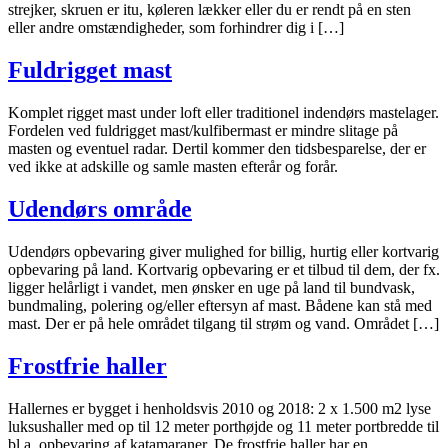
strejker, skruen er itu, køleren lækker eller du er rendt på en sten
eller andre omstændigheder, som forhindrer dig i […]
Fuldrigget mast
Komplet rigget mast under loft eller traditionel indendørs mastelager.
Fordelen ved fuldrigget mast/kulfibermast er mindre slitage på
masten og eventuel radar. Dertil kommer den tidsbesparelse, der er
ved ikke at adskille og samle masten efterår og forår.
Udendørs område
Udendørs opbevaring giver mulighed for billig, hurtig eller kortvarig
opbevaring på land. Kortvarig opbevaring er et tilbud til dem, der fx.
ligger helårligt i vandet, men ønsker en uge på land til bundvask,
bundmaling, polering og/eller eftersyn af mast. Bådene kan stå med
mast. Der er på hele området tilgang til strøm og vand. Området […]
Frostfrie haller
Hallernes er bygget i henholdsvis 2010 og 2018: 2 x 1.500 m2 lyse
luksushaller med op til 12 meter porthøjde og 11 meter portbredde til
bl.a. opbevaring af katamaraner. De frostfrie haller har en